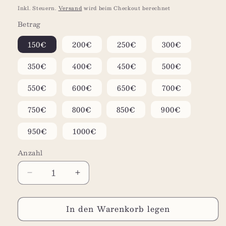
Preis
Inkl. Steuern.
Versand
wird beim Checkout berechnet
Betrag
150€
200€
250€
300€
350€
400€
450€
500€
550€
600€
650€
700€
750€
800€
850€
900€
950€
1000€
Anzahl
Anzahl
Verringere
Erhöhe
die
die
Menge
Menge
In den Warenkorb legen
für
für
Gutscheine
Gutscheine