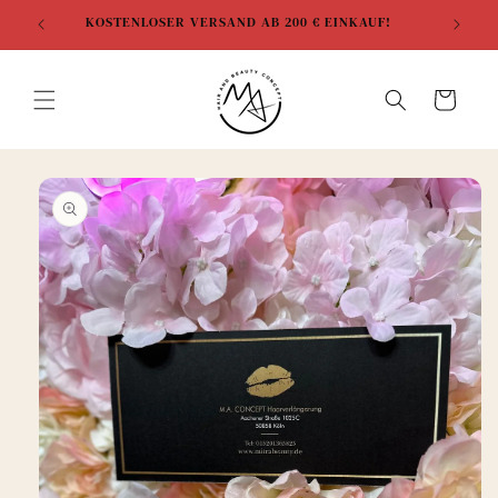
Direkt
zum
KOSTENLOSER VERSAND AB 200 € EINKAUF!
Inhalt
Warenkorb
duktinformationen
ingen