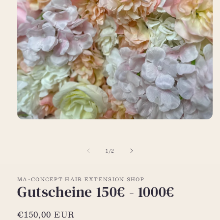
Medien
1
in
Modal
von
1
/
2
öffnen
MA-CONCEPT HAIR EXTENSION SHOP
Gutscheine 150€ - 1000€
Normaler
€150,00 EUR